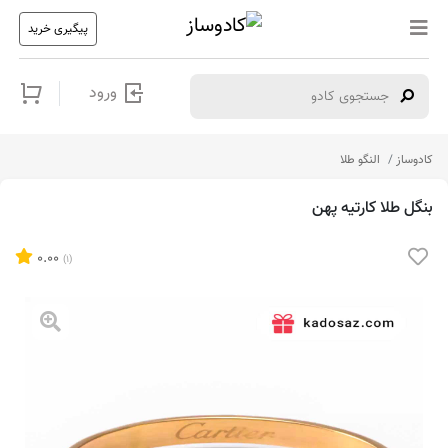
پیگیری خرید
ورود
کادوساز
النگو طلا
بنگل طلا کارتیه پهن
0.00
(1)