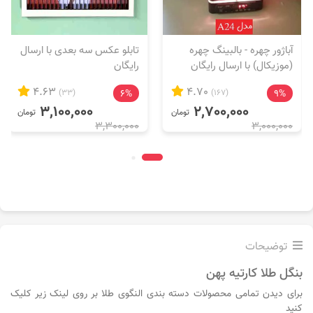
آباژور چهره - بالبینگ چهره
تابلو عکس سه بعدی با ارسال
(موزیکال) با ارسال رایگان
رایگان
4.63
4.70
(33)
6%
(167)
9%
3,100,000
2,700,000
تومان
تومان
3,300,000
3,000,000
توضیحات
بنگل طلا کارتیه پهن
برای دیدن تمامی محصولات دسته بندی النگوی طلا بر روی لینک زیر کلیک
کنید