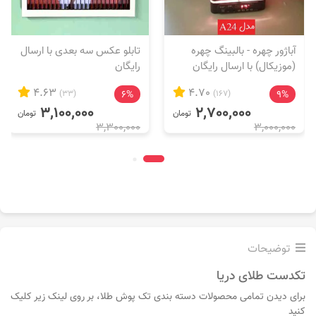
آباژور چهره - بالبینگ چهره
تابلو عکس سه بعدی با ارسال
(موزیکال) با ارسال رایگان
رایگان
4.63
4.70
(33)
6%
(167)
9%
3,100,000
2,700,000
تومان
تومان
3,300,000
3,000,000
توضیحات
تکدست طلای دریا
برای دیدن تمامی محصولات دسته بندی تک پوش طلا، بر روی لینک زیر کلیک
کنید