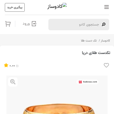
پیگیری خرید
ورود
کادوساز
تک دست طلا
تکدست طلای دریا
0.00
(1)