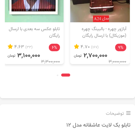
آباژور چهره - بالبینگ چهره
تابلو عکس سه بعدی با ارسال
(موزیکال) با ارسال رایگان
رایگان
4.63
4.70
(33)
6%
(167)
9%
3,100,000
2,700,000
تومان
تومان
3,300,000
3,000,000
توضیحات
تابلو بک لایت عاشقانه مدل 12