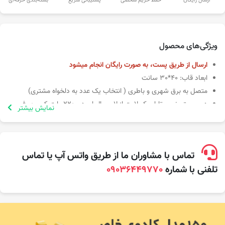
ارسال رایگان
حفظ حریم شخصی
پشتیبانی سریع
بسته‌بندی حرفه‌ای
ویژگی‌های محصول
ارسال از طریق پست، به صورت رایگان انجام میشود
ابعاد قاب: 40*30 سانت
متصل به برق شهری و باطری ( انتخاب یک عدد به دلخواه مشتری)
در سیستم نوری تابلو بک لایت از لامپ ال ای دی 220 ولت کم مصرف
نمایش بیشتر
استفاده شده است
لطفا عکس ها و موسیقی مورد نظر خود را در یک فایل قرار داده و زیپ
کنید و در قسمت آپلود قرار دهید. در صورتی که اینکار را بلد نیستید با
پشتیبانی تماس بگیرید یا درون واتساپ پیام دهید.
تماس با مشاوران ما از طریق واتس آپ یا تماس
تلفنی با شماره
09036449770