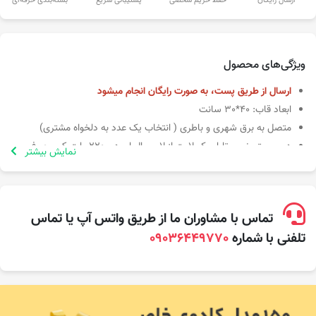
ارسال رایگان
حفظ حریم شخصی
پشتیبانی سریع
بسته‌بندی حرفه‌ای
ویژگی‌های محصول
ارسال از طریق پست، به صورت رایگان انجام میشود
ابعاد قاب: 40*30 سانت
متصل به برق شهری و باطری ( انتخاب یک عدد به دلخواه مشتری)
در سیستم نوری تابلو بک لایت از لامپ ال ای دی 220 ولت کم مصرف
نمایش بیشتر
استفاده شده است
لطفا عکس ها و موسیقی مورد نظر خود را در یک فایل قرار داده و زیپ
کنید و در قسمت آپلود قرار دهید. در صورتی که اینکار را بلد نیستید با
پشتیبانی تماس بگیرید یا درون واتساپ پیام دهید.
تماس با مشاوران ما از طریق واتس آپ یا تماس
تلفنی با شماره
09036449770