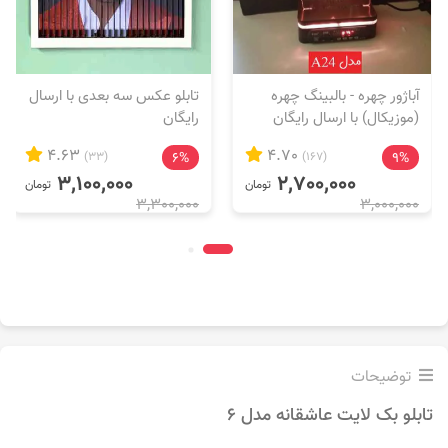
آباژور چهره - بالبینگ چهره
تابلو عکس سه بعدی با ارسال
(موزیکال) با ارسال رایگان
رایگان
4.63
4.70
(33)
6%
(167)
9%
3,100,000
2,700,000
تومان
تومان
3,300,000
3,000,000
توضیحات
تابلو بک لایت عاشقانه مدل 6