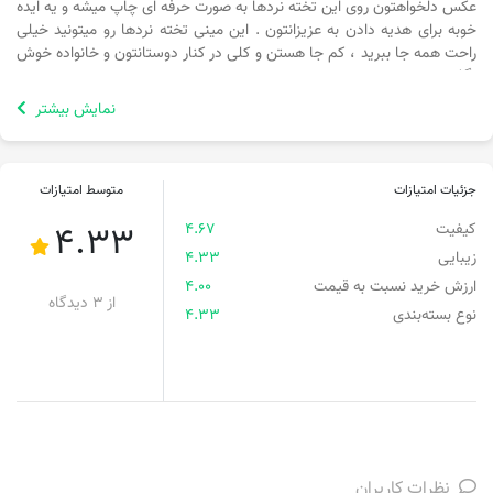
عکس دلخواهتون روی این تخته نردها به صورت حرفه ای چاپ میشه و یه ایده
خوبه برای هدیه دادن به عزیزانتون . این مینی تخته نردها رو میتونید خیلی
راحت همه جا ببرید ، کم جا هستن و کلی در کنار دوستانتون و خانواده خوش
بگذرونید
نمایش بیشتر
محصول دیگه ای به نام بازی 5 کاره داریم که هم زمان 5 بازی داره که توی
لینک زیر میتونید ببینید.
بازی 5 کاره
جزئیات امتیازات
متوسط امتیازات
کیفیت
4.67
4.33
زیبایی
4.33
ارزش خرید نسبت به قیمت
4.00
از 3 دیدگاه
نوع بسته‌بندی
4.33
نظرات کاربران