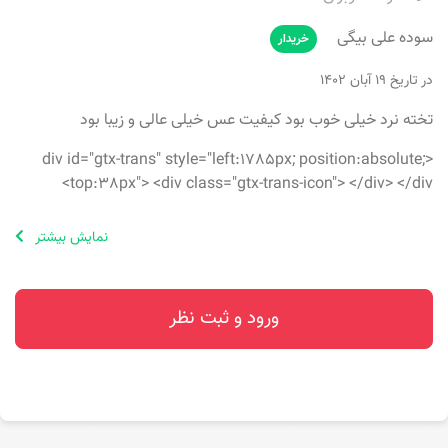
سوده علی بیگی
خریدار
در تاریخ ۱۹ آبان ۱۴۰۲
تخته نرد خیلی خوب بود کیفیت عس خیلی عالی و زیبا بود
<div id="gtx-trans" style="left:1785px; position:absolute;
top:38px"> <div class="gtx-trans-icon"> </div> </div>
نمایش بیشتر
ورود و ثبت نظر