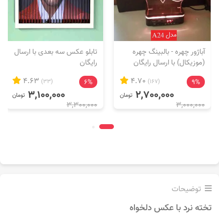
آباژور چهره - بالبینگ چهره
تابلو عکس سه بعدی با ارسال
(موزیکال) با ارسال رایگان
رایگان
4.63
4.70
(33)
6%
(167)
9%
3,100,000
2,700,000
تومان
تومان
3,300,000
3,000,000
توضیحات
تخته نرد با عکس دلخواه