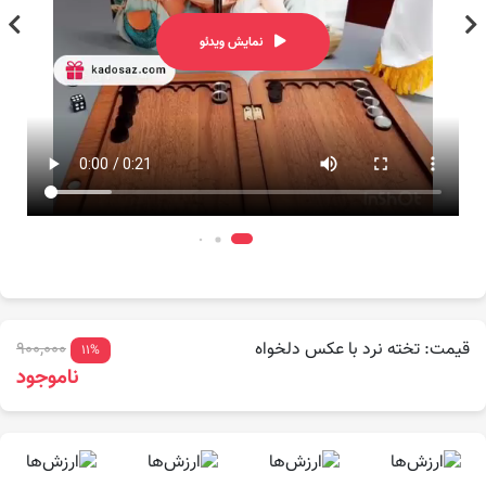
نمایش ویدئو
قیمت: تخته نرد با عکس دلخواه
900,000
11%
ناموجود