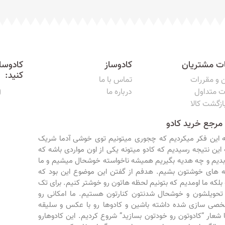
ت مشتریان
کادوساز
کادوساز
کنید:
ن و مقررات
تماس با ما
ت متداول
درباره ما
ازگشت کالا
 مرجع خرید کادو
ه این فکر میکردیم که چجوری میتونیم توی خوشی آدما شریک
 این نتیجه رسیدیم که کادو میتونه یکی از اون مواردی باشه که
 بدیم و چه هدیه بگیریم همیشه ناخواسته خوشحال میشیم و ما
ه های خوشتون بشیم. هدفم از گفتن این موضوع این بود که
 بلکه ما اومدیم که بتونیم لحظه هاتون رو خوشتر کنیم. برای تک
 تحویلشون و خوشحال شدنتون کنارتون هستیم. ما امکانی رو
شخصی سازی شده داشته باشین و کادوها رو با عکس و سلیقه
ا شعار “کادوتون رو خودتون بسازید” شروع کردیم. این کادوهارو