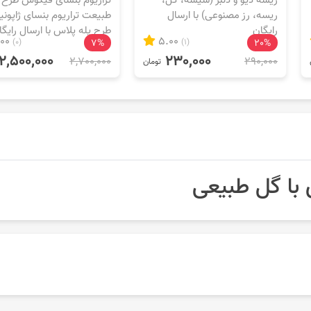
ریسه دیو و دلبر (شیشه، گل،
تراریوم بنسای فیکوس طرح
ریسه، رز مصنوعی) با ارسال
طبیعت تراریوم بنسای ژاپونیک
رایگان
طرح پله پلاس با ارسال رایگا
.00
5.00
(0)
7%
(1)
20%
2,500,000
230,000
2,700,000
290,000
تومان
 با گل طبیعی