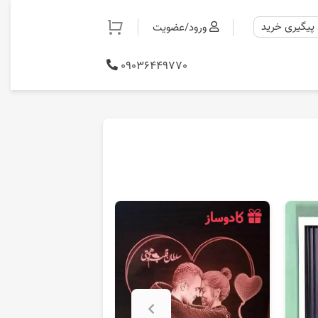
پیگیری خرید
‌
ورود/عضویت
09036449770