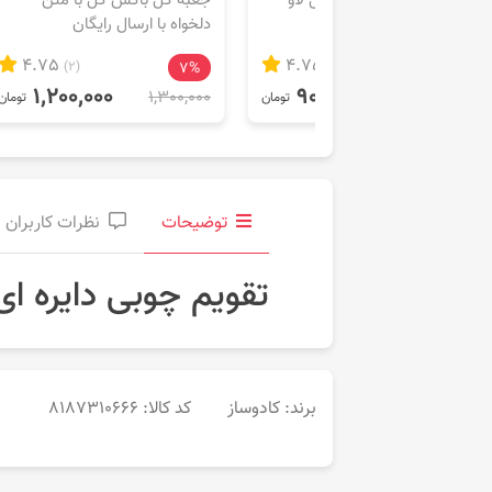
باکس گل لاو (Love) با ارسال
جعبه گل باکس گل با متن
رایگان
دلخواه با ارسال رایگان
4.75
4.75
(2)
7%
(1)
9%
1,200,000
900,000
1,300,000
1,000,000
تومان
تومان
توضیحات
نظرات کاربران
تقویم چوبی دایره ای
برند: کادوساز
کد کالا:
8187310666