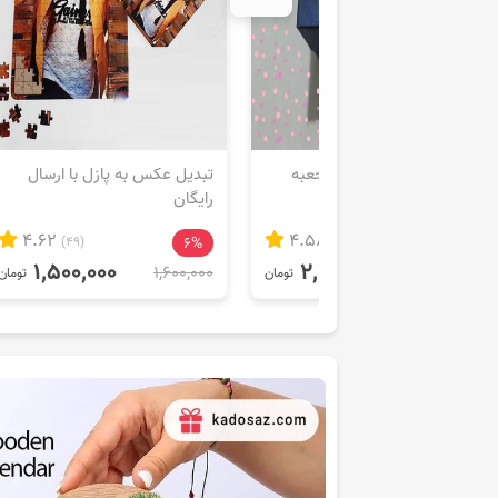
جعبه کادو سورپرایزی – جعبه
تبدیل عکس به پازل با ارسال
سورپرایزی
رایگان
4.62
4.58
(49)
6%
(28)
12%
1,500,000
2,200,000
1,600,000
2,500,000
تومان
تومان