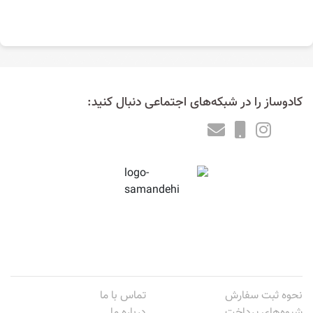
هزینه های دوخت و چاپ روتختی آنقدر که در ظاهر مشخص است زیاد نیست
و شاید به عنوان یک کادوی خوب و خاص بتوانید روی آنها حساب کنید
بنابراین تلفن خود را بردارید و اولین سفارش خود را همین امروز ثبت کنید. به
خصوص اگر تولید کننده عمده هستید و طرح های خاصی در ذهن خود
پرورانده اید، نقوش ایرانی و اسلیمی این روزها طرفداران زیادی دارند و جای
کار برای طراحان مختلف همین طور به یاد داشته باشید که
چاپ رو
تختی
بخصوص برای کودکان از اهمیت بالایی برخوردار است. استفاده از مواد
کادوساز را در شبکه‌های اجتماعی دنبال کنید:
با کیفیت و جنس نرم و راحت آن برای فرزندان دلبندتان حائز اهمیت است.
چاپ روی روتختی | چاپ و دوخت روبالشتی
اتاقی زیبا و رویایی داشته باشید تصویری را که دوست دارید
روی روتختی چاپ کنید
قابل توجه عروس و داماد ها
چاپ تصویر عروس وداماد روی روتختی
چاپ تصویر کودکان شما
چاپ هر تصویری که شما دوست دارید با بالاترین کیفیت
چاپ دلخواه عکس روی روتختی
نحوه ثبت سفارش
تماس با ما
شیوه‌های پرداخت
درباره ما
تصاویری که بر روی اجناس به چاپ می رسد اکثرا تصاویر دلخواه تولید کننده