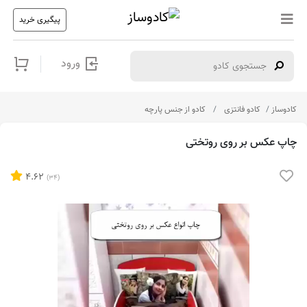
پیگیری خرید
ورود
کادوساز
کادو فانتزی
کادو از جنس پارچه
چاپ عکس بر روی روتختی
4.62
(34)