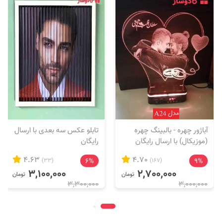
آباژور چهره - بالبینگ چهره
تابلو عکس سه بعدی با ارسال
(موزیکال) با ارسال رایگان
رایگان
4.63
4.70
(33)
6%
(167)
9%
3,100,000
2,700,000
تومان
تومان
3,300,000
3,000,000