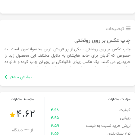
توضیحات
چاپ عکس بر روی روتختی
چاپ عکس بر روی روتختی - یکی از پر فروش ترین محصولاتمون است. به
خصوص که آقایان برای خانم هایشان به دلایل مختلف این محصول زیبا را
خریداری می کنند، یک عکس زیبای خانوادگی بر روی آن چاپ کرده و خانواده
شان را سورپرایز می کنند. مطمئن باشید که این چاپ عکس بر روی روتختی
می تواند یک هدیه ویژه و خاص به حساب بیاید.
نمایش بیشتر
ببینید شما برای خرید یه کادو تمام مراحل را طی میکنید و به بازار میرید و
همه جارا میگردید. اما یه سوال. اصلا تا حالا به جایی که هر کدوم از ما حدود
8 ساعت در روز را اونجا سپری میکنیم فکر کردید؟ بله منظورم تخت هست.
جزئیات امتیازات
متوسط امتیازات
شما با زدن یه عکس خیلی قشنگ از عشقتون و انداختن روی تخت و خوابیدن
کیفیت
4.68
4.62
روی اون بسیار هیجان زده میشید. اینو مطمئن هستم که میگم. نمونه عکس
ها را هم براتون قراردادیم که میتونید از اون لذت ببرید.
زیبایی
4.65
ارزش خرید نسبت به قیمت
4.59
چاپ روی روتختی با کیفیت فوق‌العاده بالا، پارچه میکرو درجه ۱ هستش که از
از 34 دیدگاه
نوع بسته‌بندی
4.56
لطافت فوق‌العاده بالایی برخورداره و با چاپی که ما براتون میزنیم کاملا قابل